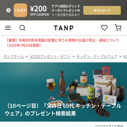
【重要】令和8年熊本地震の影響に伴うお荷物のお届け停止・遅延について
（2026年7月29日更新）
タンプホーム
>
父の日プレゼント・ギフト
>
キッチン・テーブルウェア
>
6
（10ページ目）「父の日 60代 キッチン・テーブル
ウェア」のプレゼント検索結果
2026年8月7日
更新