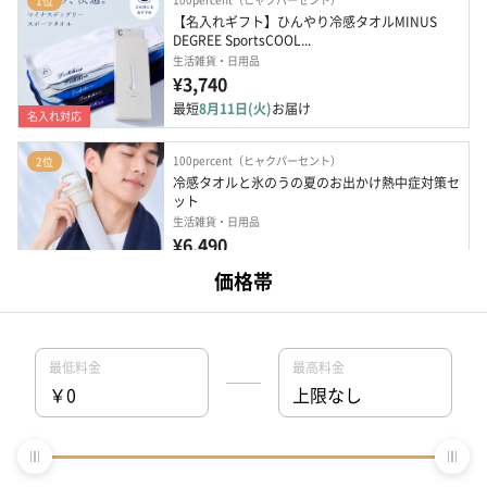
1位
【名入れギフト】ひんやり冷感タオルMINUS 
DEGREE SportsCOOL...
生活雑貨・日用品
¥3,740
最短
8月11日(火)
お届け
名入れ対応
100percent（ヒャクパーセント）
2位
冷感タオルと氷のうの夏のお出かけ熱中症対策セ
ット
生活雑貨・日用品
¥6,490
最短
8月11日(火)
お届け
名入れ対応
100percent（ヒャクパーセント）
3位
冷感タオルとハンディファンの夏のお出かけ熱中
症対策セット
電化製品
¥6,468
最短
8月11日(火)
お届け
名入れ対応
100percent（ヒャクパーセント）
4位