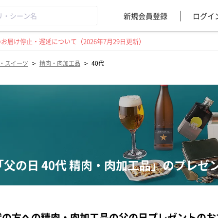
新規会員登録
ログイ
届け停止・遅延について（2026年7月29日更新）
>
>
・スイーツ
精肉・肉加工品
40代
「父の日 40代 精肉・肉加工品」のプレゼ
代の方への精肉・肉加工品の父の日プレゼントのお