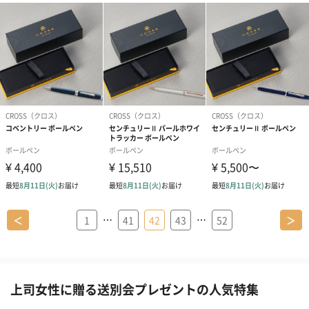
…
…
＜
1
41
42
43
52
＞
上司女性に贈る送別会プレゼントの人気特集