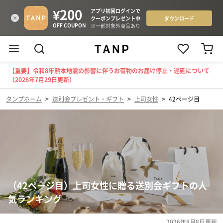
【重要】令和8年熊本地震の影響に伴うお荷物のお届け停止・遅延について
（2026年7月29日更新）
タンプホーム
>
送別会プレゼント・ギフト
>
上司女性
>
42ページ目
（42ページ目）上司女性に贈る送別会ギフトの人
気ランキング
2026年8月8日
更新