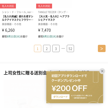
…
1
2
3
52
＞
上司女性に贈る送別会プレゼントの人気特集