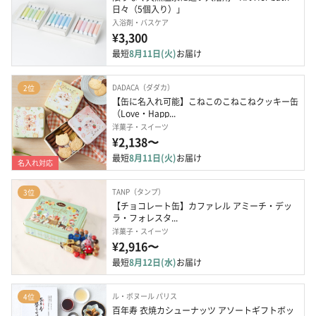
日々（5個入り）」
入浴剤・バスケア
¥3,300
最短
8月11日(火)
お届け
DADACA（ダダカ）
2位
【缶に名入れ可能】こねこのこねこねクッキー缶 
（Love・Happ...
洋菓子・スイーツ
¥2,138〜
最短
8月11日(火)
お届け
名入れ対応
TANP（タンプ）
3位
【チョコレート缶】カファレル アミーチ・デッ
ラ・フォレスタ...
洋菓子・スイーツ
¥2,916〜
最短
8月12日(水)
お届け
ル・ボヌール パリス
4位
百年寿 衣焼カシューナッツ アソートギフトボッ