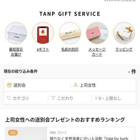
TANP GIFT SERVICE
最短翌日
eギフト
名前の刻印
メッセージ
ラッピング
お届け
カード
-
件
現在の絞り込み条件
送別会
上司女性
カテゴリ
こだわり
0 ~ 上限なし
¥
上司女性への送別会プレゼントのおすすめランキング
HAA（ハー）
1位
限りなく天然温泉に近い入浴剤「HAA for bath 