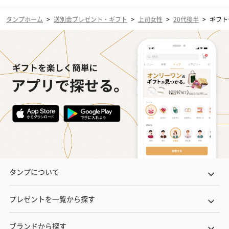
タンプホーム
>
送別会プレゼント・ギフト
>
上司女性
>
20代後半
>
ギフト
タンプについて
プレゼントを一覧から探す
ブランドから探す