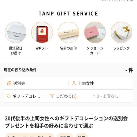
TANP GIFT SERVICE
最短翌日
eギフト
名前の刻印
メッセージ
ラッピング
お届け
カード
-
件
現在の絞り込み条件
送別会
上司女性
ギフトデコレ...
こだわり
(
1
)
0 ~ 上限なし
¥
20代後半の上司女性へのギフトデコレーションの送別会
プレゼントを相手の好みに合わせて選ぶ