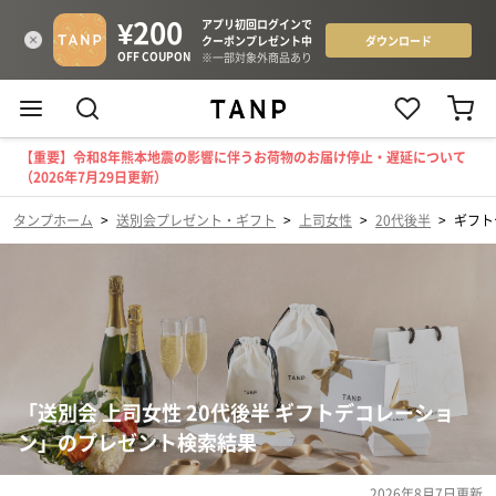
【重要】令和8年熊本地震の影響に伴うお荷物のお届け停止・遅延について
（2026年7月29日更新）
タンプホーム
>
送別会プレゼント・ギフト
>
上司女性
>
20代後半
>
ギフト
「送別会 上司女性 20代後半 ギフトデコレーショ
ン」のプレゼント検索結果
2026年8月7日
更新