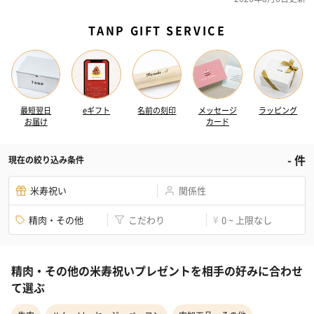
TANP GIFT SERVICE
最短翌日
eギフト
名前の刻印
メッセージ
ラッピング
お届け
カード
-
件
現在の絞り込み条件
米寿祝い
関係性
精肉・その他
こだわり
0 ~ 上限なし
¥
精肉・その他の米寿祝いプレゼントを相手の好みに合わせ
て選ぶ