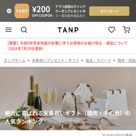
【重要】令和8年熊本地震の影響に伴うお荷物のお届け停止・遅延について
（2026年7月29日更新）
タンプホーム
>
米寿祝いプレゼント・ギフト
>
食品・スイーツ
>
精肉・肉加
絶対に喜ばれる米寿祝いギフト（精肉・その他）の
人気ランキング
2026年8月6日
更新