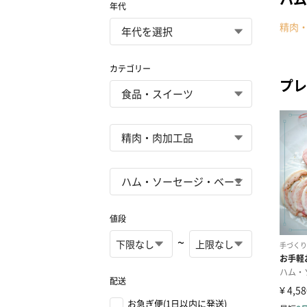
年代
精肉
カテゴリー
プレ
値段
~
配送
お急ぎ便(1日以内に発送)