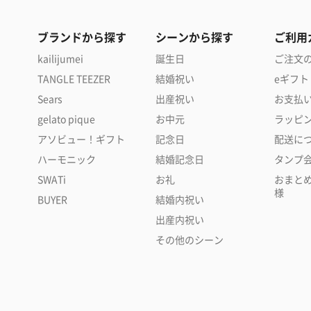
ブランドから探す
シーンから探す
ご利用
kailijumei
誕生日
ご注文
TANGLE TEEZER
結婚祝い
eギフト
Sears
出産祝い
お支払
gelato pique
お中元
ラッピ
アソビュー！ギフト
記念日
配送に
ハーモニック
結婚記念日
タンプ
SWATi
お礼
おまと
様
BUYER
結婚内祝い
出産内祝い
その他のシーン