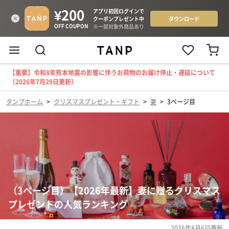
【重要】令和8年熊本地震の影響に伴うお荷物のお届け停止・遅延について
（2026年7月29日更新）
タンプホーム
>
クリスマスプレゼント・ギフト
>
妻
>
3ページ目
（3ページ目）【2026年最新】妻に贈るクリスマス
プレゼントの人気ランキング
2026年8月6日
更新