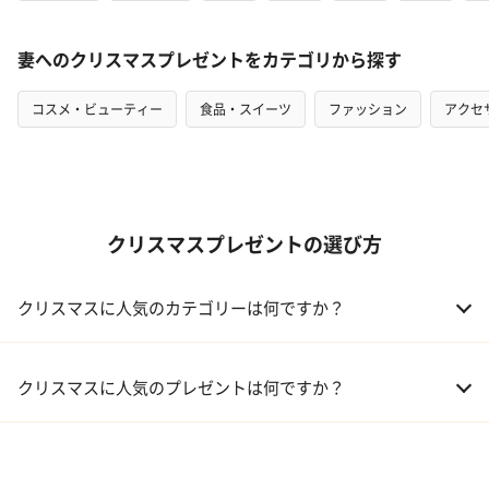
妻へのクリスマスプレゼントをカテゴリから探す
コスメ・ビューティー
食品・スイーツ
ファッション
アクセ
クリスマスプレゼントの選び方
クリスマスに人気のカテゴリーは何ですか？
01 コフレ・限定セット商品
クリスマスに人気のプレゼントは何ですか？
02 ファッション小物
01 【タンプ限定名入れギフト】リップ＆誕生石ネックレス＆テデ
ィベア
03 レディースアクセサリー