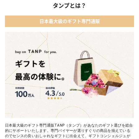
タンプとは？
02 【名入れギフト】カシミヤ100% マフラー
04 メイクアップ
日本最大級のギフト専門通販
03 【名入れギフト】フラワーティントリップ［日本限定ピンクゴ
05 入浴剤・バスケア
ールドパッケージ］
04 FLOWERiUM®︎ Christmas toilette（フラワリウム クリスマス
トワレ）
05 2人のための体験カタログ FOR2ギフト（GREEN）
日本最大級のギフト専門通販TANP（タンプ）があなたのギフト選びを総合
的にサポートいたします。専門バイヤーが選りすぐりの商品を揃えている
のでセンスの良いおしゃれなギフトに出会えて、ギフトコンシェルジュが