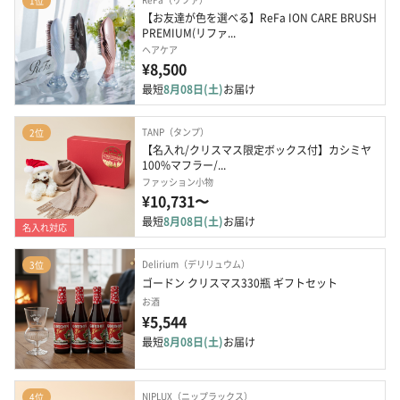
1位
【お友達が色を選べる】ReFa ION CARE BRUSH 
PREMIUM(リファ...
ヘアケア
¥8,500
最短
8月08日(土)
お届け
TANP（タンプ）
2位
【名入れ/クリスマス限定ボックス付】カシミヤ
100%マフラー/...
ファッション小物
¥10,731〜
最短
8月08日(土)
お届け
名入れ対応
Delirium（デリリュウム）
3位
ゴードン クリスマス330瓶 ギフトセット
お酒
¥5,544
最短
8月08日(土)
お届け
NIPLUX（ニップラックス）
4位