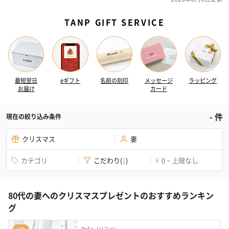
TANP GIFT SERVICE
最短翌日
eギフト
名前の刻印
メッセージ
ラッピング
お届け
カード
-
件
現在の絞り込み条件
クリスマス
妻
カテゴリ
こだわり
(
1
)
0 ~ 上限なし
¥
80代の妻へのクリスマスプレゼントのおすすめランキン
グ
ReFa（リファ）