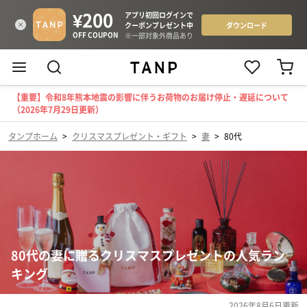
【重要】令和8年熊本地震の影響に伴うお荷物のお届け停止・遅延について
（2026年7月29日更新）
タンプホーム
>
クリスマスプレゼント・ギフト
>
妻
>
80代
80代の妻に贈るクリスマスプレゼントの人気ラン
キング
2026年8月6日
更新