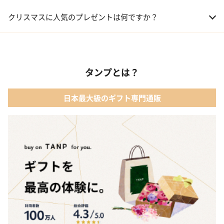
01 コフレ・限定セット商品
クリスマスに人気のプレゼントは何ですか？
02 ファッション小物
01 【タンプ限定名入れギフト】リップ＆誕生石ネックレス＆テデ
ィベア
03 レディースアクセサリー
タンプとは？
02 【名入れギフト】カシミヤ100% マフラー
04 メイクアップ
日本最大級のギフト専門通販
03 【名入れギフト】フラワーティントリップ［日本限定ピンクゴ
05 入浴剤・バスケア
ールドパッケージ］
04 FLOWERiUM®︎ Christmas toilette（フラワリウム クリスマス
トワレ）
05 2人のための体験カタログ FOR2ギフト（GREEN）