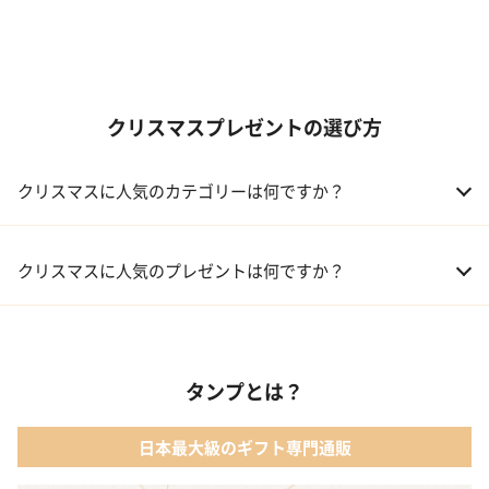
クリスマスプレゼントの選び方
クリスマスに人気のカテゴリーは何ですか？
01 コフレ・限定セット商品
クリスマスに人気のプレゼントは何ですか？
02 ファッション小物
01 【タンプ限定名入れギフト】リップ＆誕生石ネックレス＆テデ
ィベア
03 レディースアクセサリー
タンプとは？
02 【名入れギフト】カシミヤ100% マフラー
04 メイクアップ
日本最大級のギフト専門通販
03 【名入れギフト】フラワーティントリップ［日本限定ピンクゴ
05 入浴剤・バスケア