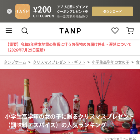
【重要】令和8年熊本地震の影響に伴うお荷物のお届け停止・遅延について
（2026年7月29日更新）
タンプホーム
>
クリスマスプレゼント・ギフト
>
小学生高学年の女の子
>
食
小学生高学年の女の子に贈るクリスマスプレゼント
（調味料・スパイス）の人気ランキング
2026年8月7日
更新