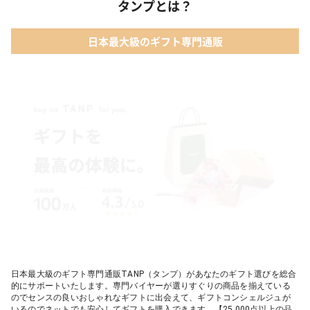
タンプとは？
02 【名入れギフト】カシミヤ100% マフラー
04 メイクアップ
日本最大級のギフト専門通販
03 【名入れギフト】フラワーティントリップ［日本限定ピンクゴ
05 入浴剤・バスケア
ールドパッケージ］
04 FLOWERiUM®︎ Christmas toilette（フラワリウム クリスマス
トワレ）
05 2人のための体験カタログ FOR2ギフト（GREEN）
日本最大級のギフト専門通販TANP（タンプ）があなたのギフト選びを総合
的にサポートいたします。専門バイヤーが選りすぐりの商品を揃えている
のでセンスの良いおしゃれなギフトに出会えて、ギフトコンシェルジュが
いるのでネットでも安心してギフトを購入できます。【25,000点以上の品