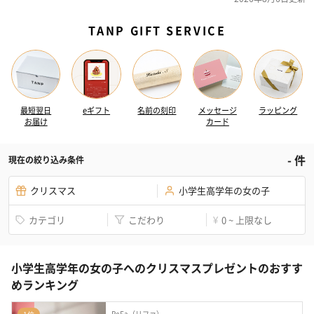
TANP GIFT SERVICE
最短翌日
eギフト
名前の刻印
メッセージ
ラッピング
お届け
カード
-
件
現在の絞り込み条件
クリスマス
小学生高学年の女の子
カテゴリ
こだわり
0 ~ 上限なし
¥
小学生高学年の女の子へのクリスマスプレゼントのおすす
めランキング
ReFa（リファ）