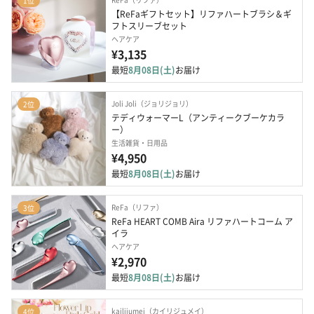
1位
【ReFaギフトセット】リファハートブラシ＆ギ
フトスリーブセット
ヘアケア
¥3,135
最短
8月08日(土)
お届け
Joli Joli（ジョリジョリ）
2位
テディウォーマーL（アンティークブーケカラ
ー）
生活雑貨・日用品
¥4,950
最短
8月08日(土)
お届け
ReFa（リファ）
3位
ReFa HEART COMB Aira リファハートコーム ア
イラ
ヘアケア
¥2,970
最短
8月08日(土)
お届け
kailijumei（カイリジュメイ）
4位