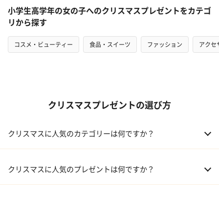
小学生高学年の女の子へのクリスマスプレゼントをカテゴ
リから探す
コスメ・ビューティー
食品・スイーツ
ファッション
アクセ
クリスマスプレゼントの選び方
クリスマスに人気のカテゴリーは何ですか？
01 コフレ・限定セット商品
クリスマスに人気のプレゼントは何ですか？
02 ファッション小物
01 【タンプ限定名入れギフト】リップ＆誕生石ネックレス＆テデ
ィベア
03 レディースアクセサリー