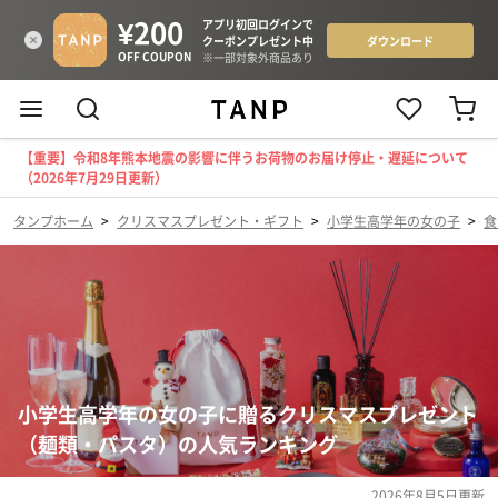
【重要】令和8年熊本地震の影響に伴うお荷物のお届け停止・遅延について
（2026年7月29日更新）
タンプホーム
>
クリスマスプレゼント・ギフト
>
小学生高学年の女の子
>
食
小学生高学年の女の子に贈るクリスマスプレゼント
（麺類・パスタ）の人気ランキング
2026年8月5日
更新