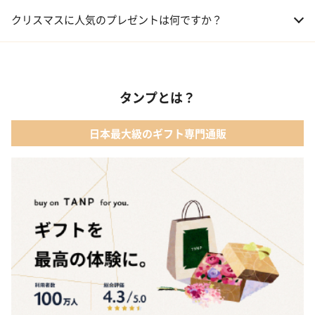
01 コフレ・限定セット商品
クリスマスに人気のプレゼントは何ですか？
02 ファッション小物
01 【タンプ限定名入れギフト】リップ＆誕生石ネックレス＆テデ
ィベア
03 レディースアクセサリー
タンプとは？
02 【名入れギフト】カシミヤ100% マフラー
04 メイクアップ
日本最大級のギフト専門通販
03 【名入れギフト】フラワーティントリップ［日本限定ピンクゴ
05 入浴剤・バスケア
ールドパッケージ］
04 FLOWERiUM®︎ Christmas toilette（フラワリウム クリスマス
トワレ）
05 2人のための体験カタログ FOR2ギフト（GREEN）