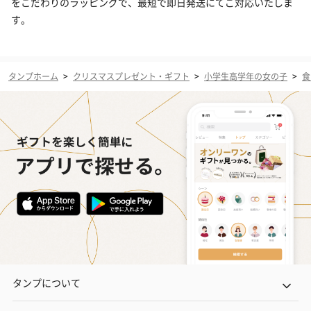
をこだわりのラッピングで、最短で即日発送にてご対応いたしま
す。
タンプホーム
>
クリスマスプレゼント・ギフト
>
小学生高学年の女の子
>
食
タンプについて