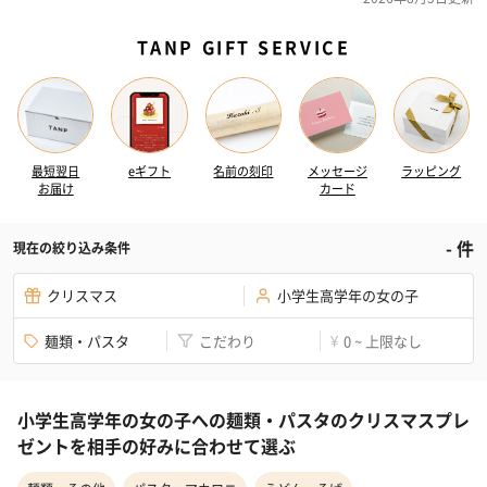
TANP GIFT SERVICE
最短翌日
eギフト
名前の刻印
メッセージ
ラッピング
お届け
カード
-
件
現在の絞り込み条件
クリスマス
小学生高学年の女の子
麺類・パスタ
こだわり
0 ~ 上限なし
¥
小学生高学年の女の子への麺類・パスタのクリスマスプレ
ゼントを相手の好みに合わせて選ぶ