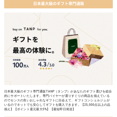
日本最大級のギフト専門通販
03 【名入れギフト】フラワーティントリップ［日本限定ピンクゴ
05 入浴剤・バスケア
ールドパッケージ］
04 FLOWERiUM®︎ Christmas toilette（フラワリウム クリスマス
トワレ）
05 2人のための体験カタログ FOR2ギフト（GREEN）
日本最大級のギフト専門通販TANP（タンプ）があなたのギフト選びを総合
的にサポートいたします。専門バイヤーが選りすぐりの商品を揃えている
のでセンスの良いおしゃれなギフトに出会えて、ギフトコンシェルジュが
いるのでネットでも安心してギフトを購入できます。【25,000点以上の品
揃え】【ポイント還元最大5%】【最短即日発送】