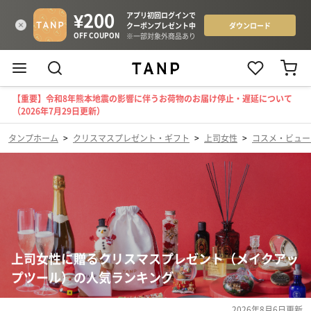
【重要】令和8年熊本地震の影響に伴うお荷物のお届け停止・遅延について
（2026年7月29日更新）
タンプホーム
>
クリスマスプレゼント・ギフト
>
上司女性
>
コスメ・ビュー
上司女性に贈るクリスマスプレゼント（メイクアッ
プツール）の人気ランキング
2026年8月6日
更新