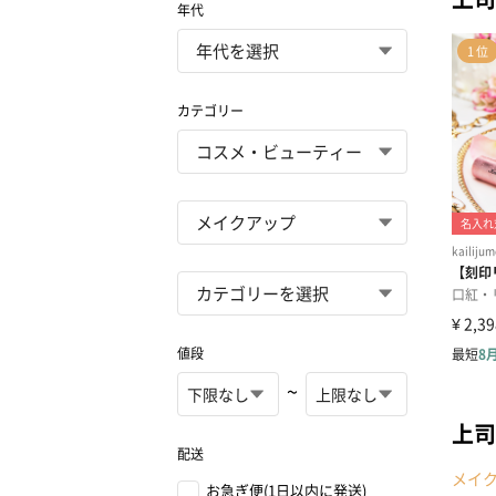
年代
カテゴリー
値段
~
上司
配送
メイ
お急ぎ便(1日以内に発送)