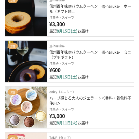
1位
信州百年味噌バウムクーヘン　遥-haruka-　ホー
ル（ギフト箱...
洋菓子・スイーツ
¥3,300
最短
8月15日(土)
お届け
遥-haruka-
2位
信州百年味噌バウムクーヘン　遥-haruka-　ミニ
（プチギフト）
洋菓子・スイーツ
¥600
最短
8月15日(土)
お届け
enicy（エニシー）
3位
ハーブ感じる大人のジェラート＜香料・着色料不
使用＞
洋菓子・スイーツ
¥3,000
最短
8月11日(火)
お届け
TANP（タンプ）
4位