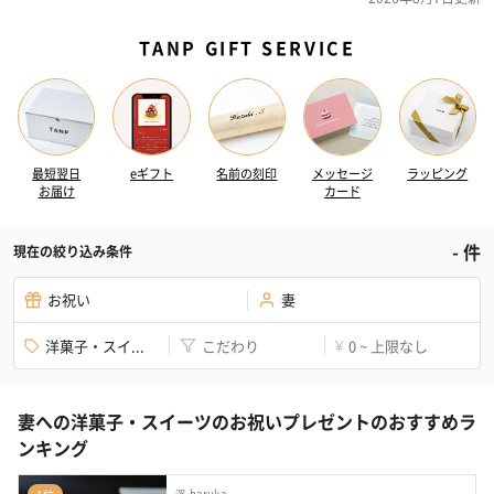
TANP GIFT SERVICE
最短翌日
eギフト
名前の刻印
メッセージ
ラッピング
お届け
カード
-
件
現在の絞り込み条件
お祝い
妻
洋菓子・スイ...
こだわり
0 ~ 上限なし
¥
妻への洋菓子・スイーツのお祝いプレゼントのおすすめラ
ンキング
遥-haruka-