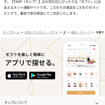
す。【TANP（タンプ）】は大切な日にぴったりな「ギフト」に出
会えるネット通販サイトです。こだわりの商品をこだわりのラッ
ピングで、最短で即日発送にてご対応いたします。
タンプホーム
>
お祝いプレゼント・ギフト
>
妻
>
食品・スイーツ
>
洋菓子
タンプについて