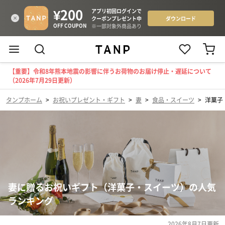
【重要】令和8年熊本地震の影響に伴うお荷物のお届け停止・遅延について
（2026年7月29日更新）
タンプホーム
>
お祝いプレゼント・ギフト
>
妻
>
食品・スイーツ
>
洋菓子
妻に贈るお祝いギフト（洋菓子・スイーツ）の人気
ランキング
2026年8月7日
更新