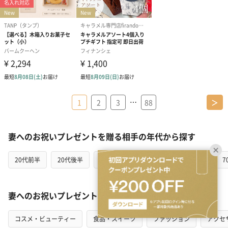
…
1
2
3
88
＞
妻へのお祝いプレゼントを贈る相手の年代から探す
20代前半
20代後半
30代
40代
50代
60代
7
妻へのお祝いプレゼントをカテゴリから探す
コスメ・ビューティー
食品・スイーツ
ファッション
アクセ