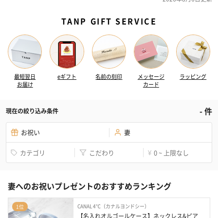
TANP GIFT SERVICE
最短翌日
eギフト
名前の刻印
メッセージ
ラッピング
お届け
カード
-
件
現在の絞り込み条件
お祝い
妻
カテゴリ
こだわり
0 ~ 上限なし
¥
妻へのお祝いプレゼントのおすすめランキング
CANAL 4℃（カナルヨンドシー）
1位
【名入れオルゴールケース】ネックレス&ピア