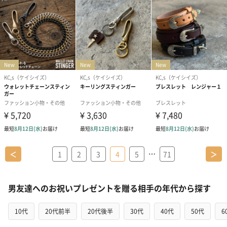
…
＜
1
2
3
4
5
71
＞
男友達へのお祝いプレゼントを贈る相手の年代から探す
10代
20代前半
20代後半
30代
40代
50代
6