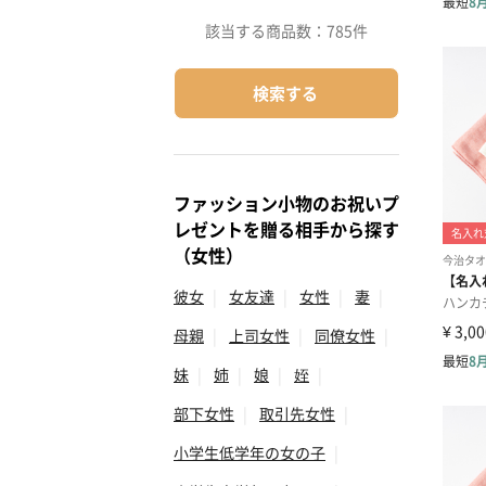
該当する商品数：
785件
検索する
ファッション小物のお祝いプ
レゼントを贈る相手から探す
（女性）
彼女
|
女友達
|
女性
|
妻
|
母親
|
上司女性
|
同僚女性
|
妹
|
姉
|
娘
|
姪
|
部下女性
|
取引先女性
|
小学生低学年の女の子
|