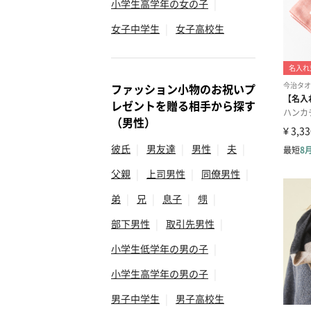
小学生高学年の女の子
|
女子中学生
|
女子高校生
ファッション小物のお祝いプ
レゼントを贈る相手から探す
（男性）
彼氏
|
男友達
|
男性
|
夫
|
父親
|
上司男性
|
同僚男性
|
弟
|
兄
|
息子
|
甥
|
部下男性
|
取引先男性
|
小学生低学年の男の子
|
小学生高学年の男の子
|
男子中学生
|
男子高校生