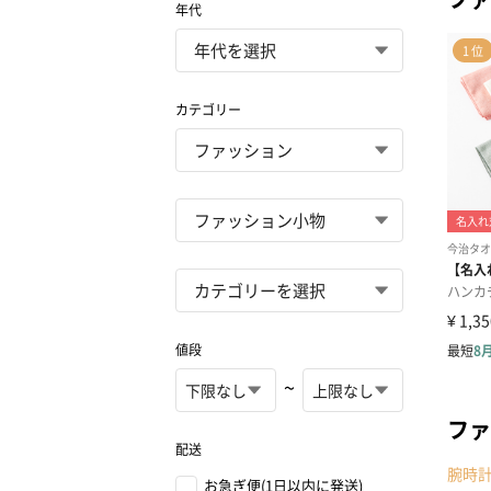
年代
カテゴリー
値段
~
ファ
配送
腕時
お急ぎ便(1日以内に発送)