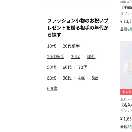
ファッション小物のお祝いプ
レゼントを贈る相手の年代か
ら探す
10代
|
20代前半
|
20代後半
|
30代
|
40代
|
50代
|
60代
|
70代
|
80代
|
90代
|
4歳
|
5歳
|
6-9歳