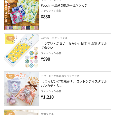
1位
Pocchi 今治産 3重ガーゼハンカチ
ファッション小物
¥880
kontex（コンテックス）
2位
「うすい・かるい・ながい」日本 今治製 タオル
てぬぐい
ファッション小物
¥990
アウトドアと雑貨のグラスホッパー
3位
【 ラッピングでお届け 】コットンアイスタオル
ハンカチと入...
ファッション小物
¥1,210
今治タオル
4位