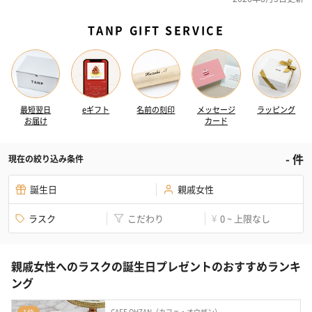
TANP GIFT SERVICE
最短翌日
eギフト
名前の刻印
メッセージ
ラッピング
お届け
カード
-
件
現在の絞り込み条件
誕生日
親戚女性
ラスク
こだわり
0 ~ 上限なし
¥
親戚女性へのラスクの誕生日プレゼントのおすすめランキ
ング
CAFE OHZAN（カフェ・オウザン）