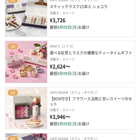
1位
スティックラスク15本入 ショコラ
洋菓子・スイーツ
¥3,726
最短
8月09日(日)
お届け
NINA'S（ニナス）
2位
選べる紅茶とラスクの優雅なティータイムギフト
洋菓子・スイーツ
¥2,624〜
最短
8月09日(日)
お届け
CAFE OHZAN（カフェ・オウザン）
3位
【BOX付き】フラワー入浴剤と甘いスイーツのセ
ット
洋菓子・スイーツ
¥3,946〜
最短
8月09日(日)
お届け
CAFE OHZAN（カフェ・オウザン）
4位