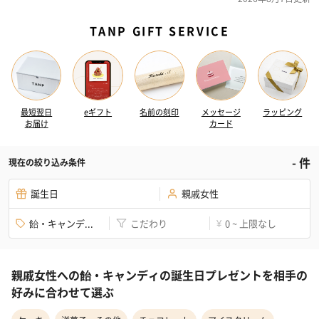
TANP GIFT SERVICE
最短翌日
eギフト
名前の刻印
メッセージ
ラッピング
お届け
カード
-
件
現在の絞り込み条件
誕生日
親戚女性
飴・キャンデ...
こだわり
0 ~ 上限なし
¥
親戚女性への飴・キャンディの誕生日プレゼントを相手の
好みに合わせて選ぶ