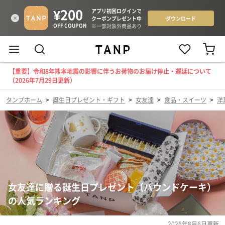
【重要】令和8年熊本地震の影響に伴うお荷物のお届け停止・遅延について
（2026年7月29日更新）
タンプホーム
>
誕生日プレゼント・ギフト
>
女友達
>
食品・スイーツ
>
洋
女友達に贈る誕生日プレゼント（パウンドケーキ）
の人気ランキング
2026年8月6日
更新