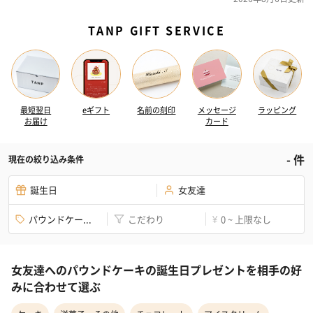
TANP GIFT SERVICE
最短翌日
eギフト
名前の刻印
メッセージ
ラッピング
お届け
カード
-
件
現在の絞り込み条件
誕生日
女友達
パウンドケー...
こだわり
0 ~ 上限なし
¥
女友達へのパウンドケーキの誕生日プレゼントを相手の好
みに合わせて選ぶ