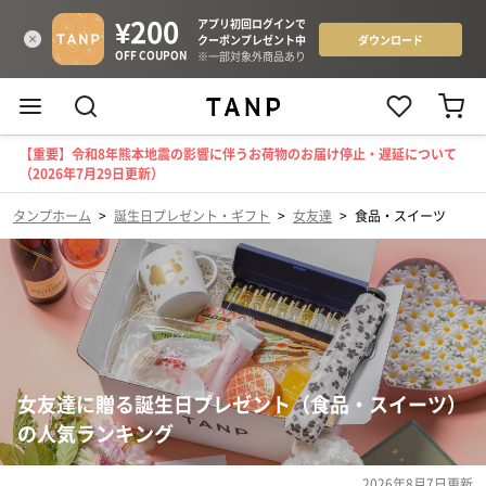
【重要】令和8年熊本地震の影響に伴うお荷物のお届け停止・遅延について
（2026年7月29日更新）
タンプホーム
>
誕生日プレゼント・ギフト
>
女友達
>
食品・スイーツ
女友達に贈る誕生日プレゼント（食品・スイーツ）
の人気ランキング
2026年8月7日
更新