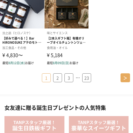
…
1
2
3
23
＞
女友達に贈る誕生日プレゼントの人気特集