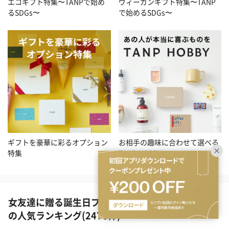
エコギフト特集〜TANPで始め
ヴィーガンギフト特集〜TANP
るSDGs〜
で始めるSDGs〜
ギフトを豪華に彩るオプション
お相手の趣味に合わせて選べる
特集
TANP HOBBY
女友達に贈る誕生日プレゼント（食品・スイーツ）
の人気ランキング(2476件)