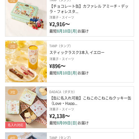
1位
【チョコレート缶】カファレル アミーチ・デッ
ラ・フォレスタ...
洋菓子・スイーツ
¥2,916〜
最短
8月10日(月)
お届け
TANP（タンプ）
2位
スティックラスク3本入 イエロー
洋菓子・スイーツ
¥896〜
最短
8月10日(月)
お届け
DADACA（ダダカ）
3位
【缶に名入れ可能】こねこのこねこねクッキー缶 
（Love・Happ...
洋菓子・スイーツ
¥2,138〜
最短
8月09日(日)
お届け
名入れ対応
TANP（タンプ）
4位