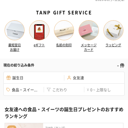
TANP GIFT SERVICE
最短翌日
eギフト
名前の刻印
メッセージ
ラッピング
お届け
カード
-
件
現在の絞り込み条件
誕生日
女友達
食品・スイー...
こだわり
0 ~ 上限なし
¥
女友達への食品・スイーツの誕生日プレゼントのおすすめ
ランキング
TANP（タンプ）