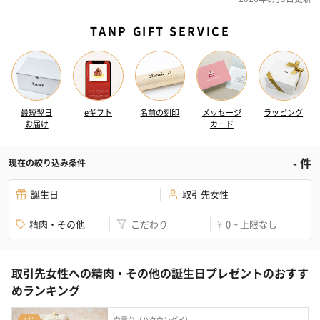
TANP GIFT SERVICE
最短翌日
eギフト
名前の刻印
メッセージ
ラッピング
お届け
カード
-
件
現在の絞り込み条件
誕生日
取引先女性
精肉・その他
こだわり
0 ~ 上限なし
¥
取引先女性への精肉・その他の誕生日プレゼントのおすす
めランキング
白雲台（ハクウンダイ）