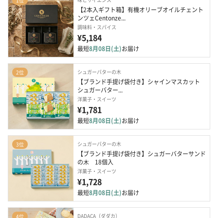
1位
【2本入ギフト箱】有機オリーブオイルチェント
ンツェCentonze...
調味料・スパイス
¥5,184
最短
8月08日(土)
お届け
シュガーバターの木
2位
【ブランド手提げ袋付き】シャインマスカット 
シュガーバター...
洋菓子・スイーツ
¥1,781
最短
8月08日(土)
お届け
シュガーバターの木
3位
【ブランド手提げ袋付き】シュガーバターサンド
の⽊　18個入
洋菓子・スイーツ
¥1,728
最短
8月08日(土)
お届け
DADACA（ダダカ）
4位