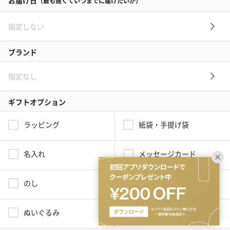
出産内祝い
その他のシーン
ご利用ガイド
ヘルプ・お問い合わせ
タンプ公式SNS
ネットでギフトを贈るなら | TANP（タンプ）
Copyright© TANP Inc.