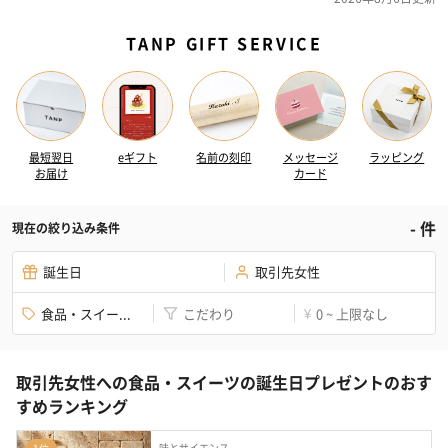
TANP GIFT SERVICE
最短翌日
eギフト
名前の刻印
メッセージ
ラッピング
お届け
カード
-
件
現在の絞り込み条件
誕生日
取引先女性
食品・スイー...
こだわり
0 ~ 上限なし
¥
取引先女性への食品・スイーツの誕生日プレゼントのおす
すめランキング
味とサイエンス