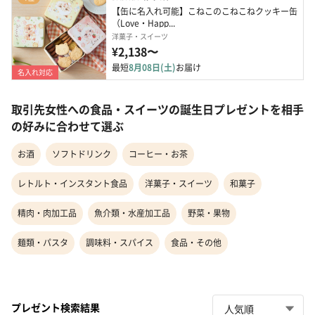
【缶に名入れ可能】こねこのこねこねクッキー缶 
（Love・Happ...
洋菓子・スイーツ
¥2,138〜
最短
8月08日(土)
お届け
名入れ対応
取引先女性への食品・スイーツの誕生日プレゼントを相手
の好みに合わせて選ぶ
お酒
ソフトドリンク
コーヒー・お茶
レトルト・インスタント食品
洋菓子・スイーツ
和菓子
精肉・肉加工品
魚介類・水産加工品
野菜・果物
麺類・パスタ
調味料・スパイス
食品・その他
プレゼント検索結果