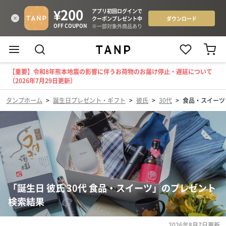
【重要】令和8年熊本地震の影響に伴うお荷物のお届け停止・遅延について
（2026年7月29日更新）
タンプホーム
>
誕生日プレゼント・ギフト
>
彼氏
>
30代
>
食品・スイーツ
「誕生日 彼氏 30代 食品・スイーツ」のプレゼント
検索結果
2026年8月7日
更新