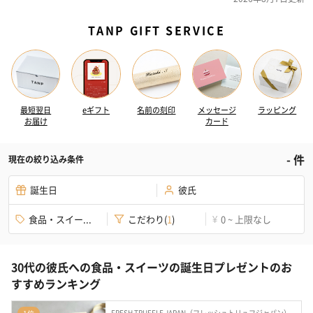
TANP GIFT SERVICE
最短翌日
eギフト
名前の刻印
メッセージ
ラッピング
お届け
カード
-
件
現在の絞り込み条件
誕生日
彼氏
食品・スイー...
こだわり
(
1
)
0 ~ 上限なし
¥
30代の彼氏への食品・スイーツの誕生日プレゼントのお
すすめランキング
FRESH TRUFFLE JAPAN（フレッシュトリュフジャパン）