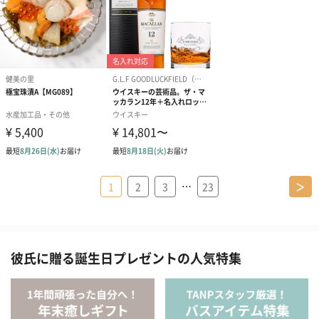
…
1
2
3
23
＞
彼氏に贈る誕生日プレゼントの人気特集