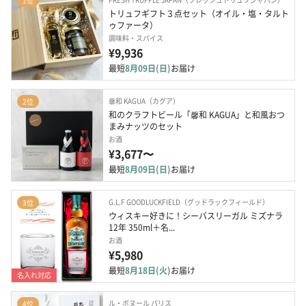
1位
トリュフギフト３点セット（オイル・塩・タルト
ゥファータ）
調味料・スパイス
¥9,936
最短
8月09日(日)
お届け
馨和 KAGUA（カグア）
2位
和のクラフトビール「馨和 KAGUA」と和風おつ
まみナッツのセット
お酒
¥3,677〜
最短
8月09日(日)
お届け
G.L.F GOODLUCKFIELD（グッドラックフィールド）
3位
ウィスキー好きに！シーバスリーガル ミズナラ
12年 350ml＋名...
お酒
¥5,980
最短
8月18日(火)
お届け
名入れ対応
ル・ボヌール パリス
4位