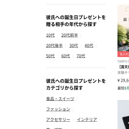
彼氏への誕生日プレゼントを
贈る相手の年代から探す
10代
|
20代前半
|
20代後半
|
30代
|
40代
|
50代
|
60代
|
70代
彼氏への誕生日プレゼントを
カテゴリから探す
食品・スイーツ
|
ファッション
|
アクセサリー
|
インテリア
|