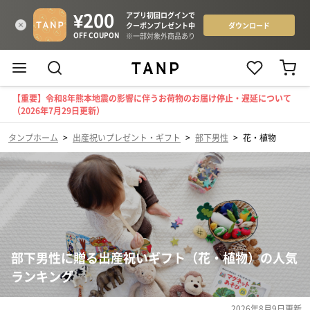
【重要】令和8年熊本地震の影響に伴うお荷物のお届け停止・遅延について
（2026年7月29日更新）
タンプホーム
>
出産祝いプレゼント・ギフト
>
部下男性
>
花・植物
部下男性に贈る出産祝いギフト（花・植物）の人気
ランキング
2026年8月9日
更新