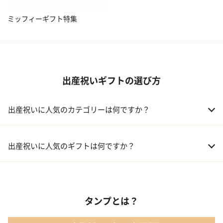
ミッフィーギフト特集
出産祝いギフトの選び方
出産祝いに人気のカテゴリーは何ですか？
01 おむつケーキ
出産祝いに人気のギフトは何ですか？
02 ベビー寝具・家具
01 カタログギフト［えらんで わくわくコース］｜ハーモニック
03 出産祝いカタログ
タンプとは？
02 【名入れギフト】音いっぱい積み木｜エド・インター
04 ベビー・キッズファッション