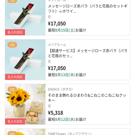
1位
メッセージローズ赤バラ（バラと花瓶のセットギ
フト）≪ホワイ...
花
¥17,050
最短
8月15日(土)
お届け
名入れ対応
メリアルーム
2位
【超速サービス】メッセージローズ赤バラ（バラ
と花瓶のセッ...
花
¥17,050
最短
8月13日(木)
お届け
名入れ対応
DADACA（ダダカ）
3位
そのまま飾れるひまわり&こねこのこねこねクッ
キー
花
¥5,318
最短
8月12日(水)
お届け
名入れ対応
TANP Flower（タンプフラワー）
4位