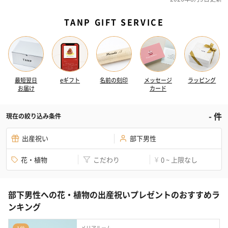
TANP GIFT SERVICE
最短翌日
eギフト
名前の刻印
メッセージ
ラッピング
お届け
カード
-
件
現在の絞り込み条件
出産祝い
部下男性
花・植物
こだわり
0 ~ 上限なし
¥
部下男性への花・植物の出産祝いプレゼントのおすすめラ
ンキング
メリアルーム