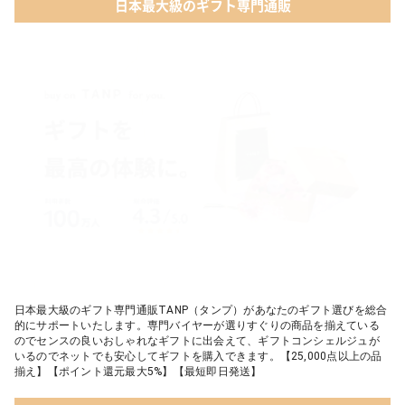
日本最大級のギフト専門通販
03 ママズケア セレクトボックス｜モディッシュ
05 ベビーグッズ
04 フレイバーおむつケーキ｜AIRIM baby（アイリムベビー）
06 タオル
05 Chouette フード付きバスタオル&ハンカチセット｜コンテッ
クス
日本最大級のギフト専門通販TANP（タンプ）があなたのギフト選びを総合
的にサポートいたします。専門バイヤーが選りすぐりの商品を揃えている
のでセンスの良いおしゃれなギフトに出会えて、ギフトコンシェルジュが
いるのでネットでも安心してギフトを購入できます。【25,000点以上の品
揃え】【ポイント還元最大5%】【最短即日発送】