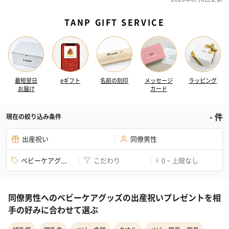
TANP GIFT SERVICE
最短翌日
eギフト
名前の刻印
メッセージ
ラッピング
お届け
カード
-
件
現在の絞り込み条件
出産祝い
同僚男性
ベビーケアグ...
こだわり
0 ~ 上限なし
¥
同僚男性へのベビーケアグッズの出産祝いプレゼントを相
手の好みに合わせて選ぶ