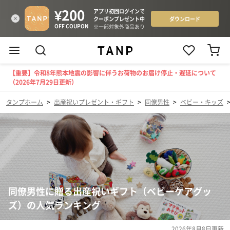
【重要】令和8年熊本地震の影響に伴うお荷物のお届け停止・遅延について
（2026年7月29日更新）
タンプホーム
>
出産祝いプレゼント・ギフト
>
同僚男性
>
ベビー・キッズ
同僚男性に贈る出産祝いギフト（ベビーケアグッ
ズ）の人気ランキング
2026年8月8日
更新