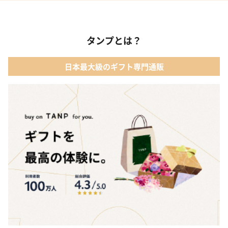
02 ベビー寝具・家具
01 カタログギフト［えらんで わくわくコース］｜ハーモニック
03 出産祝いカタログ
タンプとは？
02 【名入れギフト】音いっぱい積み木｜エド・インター
04 ベビー・キッズファッション
日本最大級のギフト専門通販
03 ママズケア セレクトボックス｜モディッシュ
05 ベビーグッズ
04 フレイバーおむつケーキ｜AIRIM baby（アイリムベビー）
06 タオル
05 Chouette フード付きバスタオル&ハンカチセット｜コンテッ
クス