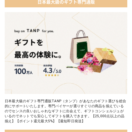
日本最大級のギフト専門通販
03 ママズケア セレクトボックス｜モディッシュ
05 ベビーグッズ
04 フレイバーおむつケーキ｜AIRIM baby（アイリムベビー）
06 タオル
05 Chouette フード付きバスタオル&ハンカチセット｜コンテッ
クス
日本最大級のギフト専門通販TANP（タンプ）があなたのギフト選びを総合
的にサポートいたします。専門バイヤーが選りすぐりの商品を揃えている
のでセンスの良いおしゃれなギフトに出会えて、ギフトコンシェルジュが
いるのでネットでも安心してギフトを購入できます。【25,000点以上の品
揃え】【ポイント還元最大5%】【最短即日発送】