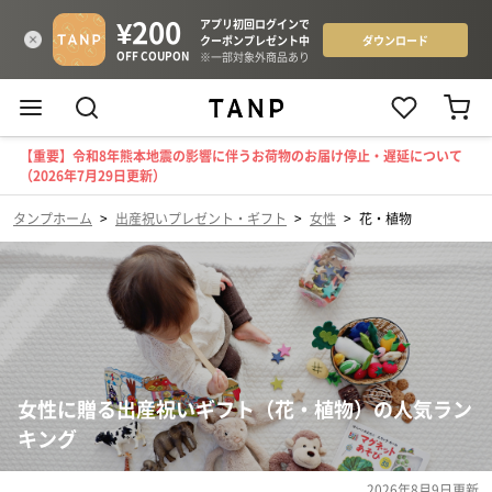
【重要】令和8年熊本地震の影響に伴うお荷物のお届け停止・遅延について
（2026年7月29日更新）
タンプホーム
>
出産祝いプレゼント・ギフト
>
女性
>
花・植物
女性に贈る出産祝いギフト（花・植物）の人気ラン
キング
2026年8月9日
更新