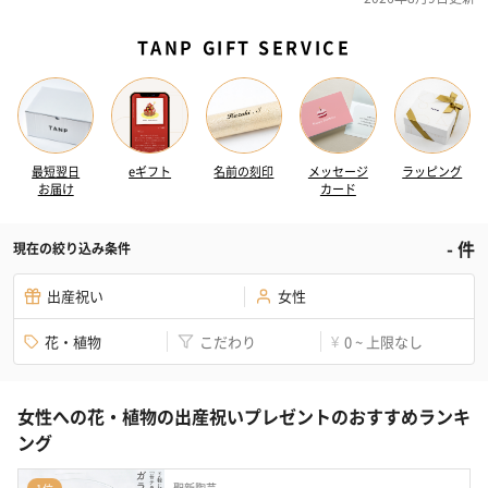
TANP GIFT SERVICE
最短翌日
eギフト
名前の刻印
メッセージ
ラッピング
お届け
カード
-
件
現在の絞り込み条件
出産祝い
女性
花・植物
こだわり
0 ~ 上限なし
¥
女性への花・植物の出産祝いプレゼントのおすすめランキ
ング
聖新陶芸