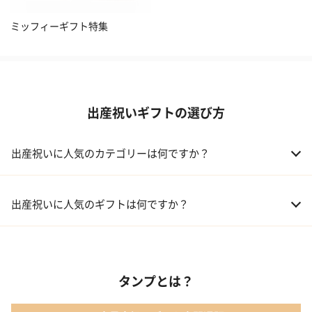
ミッフィーギフト特集
出産祝いギフトの選び方
出産祝いに人気のカテゴリーは何ですか？
01 おむつケーキ
出産祝いに人気のギフトは何ですか？
02 ベビー寝具・家具
01 カタログギフト［えらんで わくわくコース］｜ハーモニック
03 出産祝いカタログ
タンプとは？
02 【名入れギフト】音いっぱい積み木｜エド・インター
04 ベビー・キッズファッション