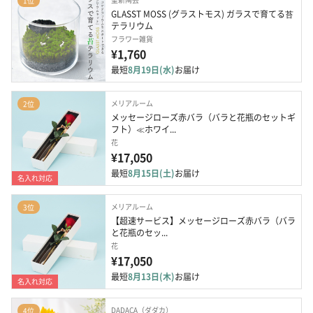
1位
GLASST MOSS (グラストモス) ガラスで育てる苔
テラリウム
フラワー雑貨
¥1,760
最短
8月19日(水)
お届け
メリアルーム
2位
メッセージローズ赤バラ（バラと花瓶のセットギ
フト）≪ホワイ...
花
¥17,050
最短
8月15日(土)
お届け
名入れ対応
メリアルーム
3位
【超速サービス】メッセージローズ赤バラ（バラ
と花瓶のセッ...
花
¥17,050
最短
8月13日(木)
お届け
名入れ対応
DADACA（ダダカ）
4位