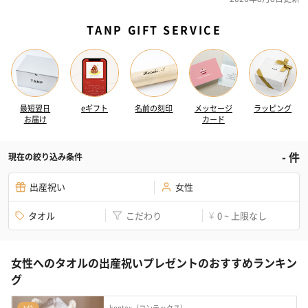
TANP GIFT SERVICE
最短翌日
eギフト
名前の刻印
メッセージ
ラッピング
お届け
カード
-
件
現在の絞り込み条件
出産祝い
女性
タオル
こだわり
0 ~ 上限なし
¥
女性へのタオルの出産祝いプレゼントのおすすめランキン
グ
kontex（コンテックス）