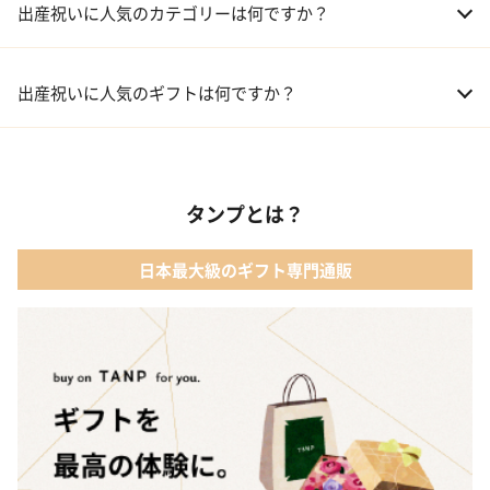
出産祝いに人気のカテゴリーは何ですか？
01 おむつケーキ
出産祝いに人気のギフトは何ですか？
02 ベビー寝具・家具
01 カタログギフト［えらんで わくわくコース］｜ハーモニック
03 出産祝いカタログ
タンプとは？
02 【名入れギフト】音いっぱい積み木｜エド・インター
04 ベビー・キッズファッション
日本最大級のギフト専門通販
03 ママズケア セレクトボックス｜モディッシュ
05 ベビーグッズ
04 フレイバーおむつケーキ｜AIRIM baby（アイリムベビー）
06 タオル
05 Chouette フード付きバスタオル&ハンカチセット｜コンテッ
クス