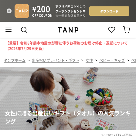
【重要】令和8年熊本地震の影響に伴うお荷物のお届け停止・遅延について
（2026年7月29日更新）
タンプホーム
>
出産祝いプレゼント・ギフト
>
女性
>
ベビー・キッズ
>
ベ
女性に贈る出産祝いギフト（タオル）の人気ランキ
ング
2026年8月8日
更新