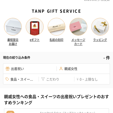
TANP GIFT SERVICE
最短翌日
eギフト
名前の刻印
メッセージ
ラッピング
お届け
カード
-
件
現在の絞り込み条件
出産祝い
親戚女性
食品・スイー...
こだわり
0 ~ 上限なし
¥
親戚女性への食品・スイーツの出産祝いプレゼントのおす
すめランキング
Soup Stock Tokyo（スープストックトーキョー）