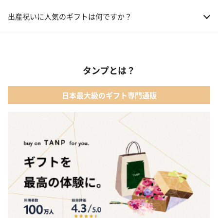
01 おむつケーキ
出産祝いに人気のギフトは何ですか？
02 ベビー寝具・家具
01 カタログギフト［えらんで わくわくコース］｜ハーモニック
03 出産祝いカタログ
タンプとは？
02 【名入れギフト】音いっぱい積み木｜エド・インター
04 ベビー・キッズファッション
日本最大級のギフト専門通販
03 ママズケア セレクトボックス｜モディッシュ
05 ベビーグッズ
04 フレイバーおむつケーキ｜AIRIM baby（アイリムベビー）
06 タオル
05 Chouette フード付きバスタオル&ハンカチセット｜コンテッ
クス