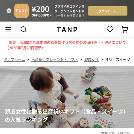
【重要】令和8年熊本地震の影響に伴うお荷物のお届け停止・遅延について
（2026年7月29日更新）
タンプホーム
>
出産祝いプレゼント・ギフト
>
親戚女性
>
食品・スイーツ
親戚女性に贈る出産祝いギフト（食品・スイーツ）
の人気ランキング
2026年8月7日
更新