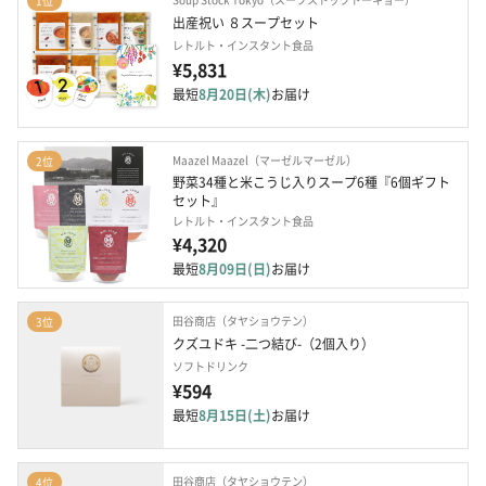
1位
出産祝い ８スープセット
レトルト・インスタント食品
¥5,831
最短
8月20日(木)
お届け
Maazel Maazel（マーゼルマーゼル）
2位
野菜34種と米こうじ入りスープ6種『6個ギフト
セット』
レトルト・インスタント食品
¥4,320
最短
8月09日(日)
お届け
田谷商店（タヤショウテン）
3位
クズユドキ -二つ結び-（2個入り）
ソフトドリンク
¥594
最短
8月15日(土)
お届け
田谷商店（タヤショウテン）
4位