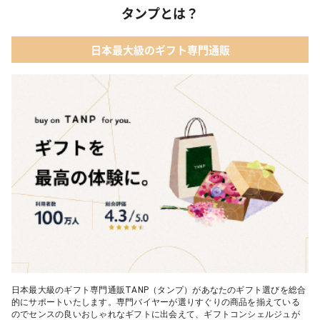
タンプとは？
02 【名入れギフト】音いっぱい積み木｜エド・インター
04 ベビー・キッズファッション
日本最大級のギフト専門通販
03 ママズケア セレクトボックス｜モディッシュ
05 ベビーグッズ
04 フレイバーおむつケーキ｜AIRIM baby（アイリムベビー）
06 タオル
05 Chouette フード付きバスタオル&ハンカチセット｜コンテッ
クス
日本最大級のギフト専門通販TANP（タンプ）があなたのギフト選びを総合
的にサポートいたします。専門バイヤーが選りすぐりの商品を揃えている
のでセンスの良いおしゃれなギフトに出会えて、ギフトコンシェルジュが