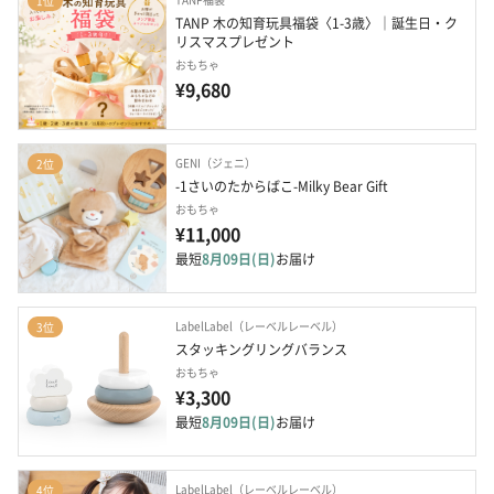
1位
TANP 木の知育玩具福袋〈1-3歳〉｜誕生日・ク
リスマスプレゼント
おもちゃ
¥9,680
GENI（ジェニ）
2位
-1さいのたからばこ-Milky Bear Gift
おもちゃ
¥11,000
最短
8月09日(日)
お届け
LabelLabel（レーベルレーベル）
3位
スタッキングリングバランス
おもちゃ
¥3,300
最短
8月09日(日)
お届け
LabelLabel（レーベルレーベル）
4位