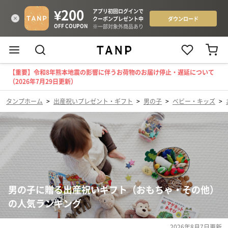
【重要】令和8年熊本地震の影響に伴うお荷物のお届け停止・遅延について
（2026年7月29日更新）
タンプホーム
>
出産祝いプレゼント・ギフト
>
男の子
>
ベビー・キッズ
>
男の子に贈る出産祝いギフト（おもちゃ・その他）
の人気ランキング
2026年8月7日
更新