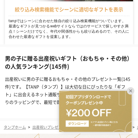
絞り込み検索機能でシーンに適切なギフトを表示
tanpではシーンに合わせた独自の絞り込み検索機能がついています。
最適なギフトが見つかるwebサイトならではのサービスで探しやすさ満
点！シーンだけでなく、年代や関係性からも絞り込めるので、その人に
合わせた最適なギフトを提案します。
男の子に贈る出産祝いギフト（おもちゃ・その他）
の人気ランキング(145件)
出産祝いに男の子に贈るおもちゃ・その他のプレゼント一覧(145
件)です。【TANP（タンプ）】は大切な日にぴったりな「ギフ
ト」に出会えるネット通販サイトです。こだわりの商品をこだわ
りのラッピングで、最短で即日発送にてご対応いたします。
タンプホーム
>
出産祝いプレゼント・ギフト
>
男の子
>
ベビー・キッズ
>