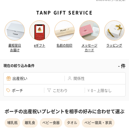
TANP GIFT SERVICE
最短翌日
eギフト
名前の刻印
メッセージ
ラッピング
お届け
カード
-
件
現在の絞り込み条件
出産祝い
関係性
ポーチ
こだわり
0 ~ 上限なし
¥
ポーチの出産祝いプレゼントを相手の好みに合わせて選ぶ
哺乳瓶
離乳食
ベビー食器
タオル
ベビー寝具・家具