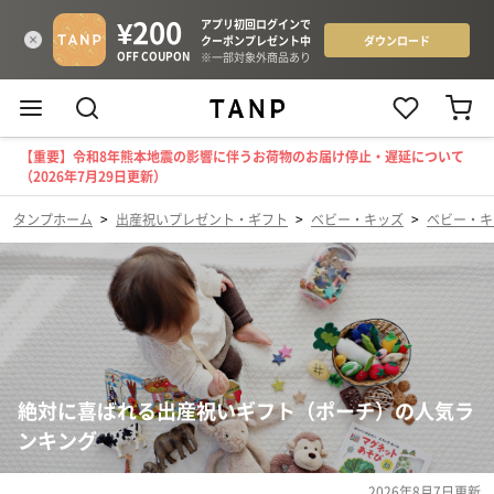
【重要】令和8年熊本地震の影響に伴うお荷物のお届け停止・遅延について
（2026年7月29日更新）
タンプホーム
>
出産祝いプレゼント・ギフト
>
ベビー・キッズ
>
ベビー・キ
絶対に喜ばれる出産祝いギフト（ポーチ）の人気ラ
ンキング
2026年8月7日
更新