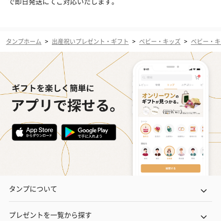
で即日発送にてご対応いたします。
タンプホーム
>
出産祝いプレゼント・ギフト
>
ベビー・キッズ
>
ベビー・キ
タンプについて
プレゼントを一覧から探す