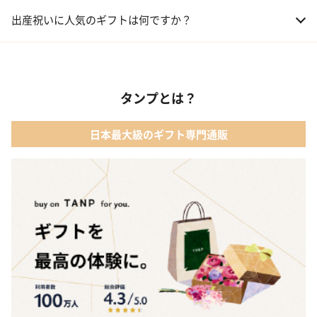
01 おむつケーキ
出産祝いに人気のギフトは何ですか？
02 ベビー寝具・家具
01 カタログギフト［えらんで わくわくコース］｜ハーモニック
03 出産祝いカタログ
タンプとは？
02 【名入れギフト】音いっぱい積み木｜エド・インター
04 ベビー・キッズファッション
日本最大級のギフト専門通販
03 ママズケア セレクトボックス｜モディッシュ
05 ベビーグッズ
04 フレイバーおむつケーキ｜AIRIM baby（アイリムベビー）
06 タオル
05 Chouette フード付きバスタオル&ハンカチセット｜コンテッ
クス