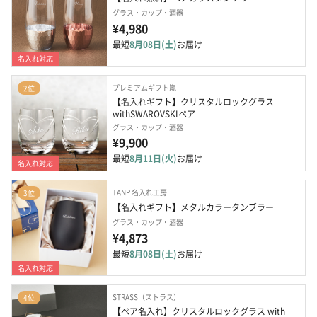
グラス・カップ・酒器
¥4,980
最短
8月08日(土)
お届け
名入れ対応
プレミアムギフト嵐
2位
【名入れギフト】クリスタルロックグラス
withSWAROVSKIペア
グラス・カップ・酒器
¥9,900
最短
8月11日(火)
お届け
名入れ対応
TANP 名入れ工房
3位
【名入れギフト】メタルカラータンブラー
グラス・カップ・酒器
¥4,873
最短
8月08日(土)
お届け
名入れ対応
STRASS（ストラス）
4位
【ペア名入れ】クリスタルロックグラス with 