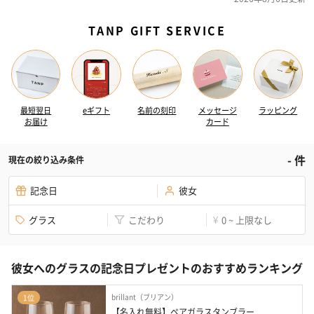
TANP GIFT SERVICE
最短翌日
eギフト
名前の刻印
メッセージ
ラッピング
お届け
カード
-
件
現在の絞り込み条件
記念日
彼女
グラス
こだわり
0 ~ 上限なし
¥
彼女へのグラスの記念日プレゼントのおすすめランキング
brillant（ブリアン）
1位
【名入れ無料】ペアガラスタンブラー