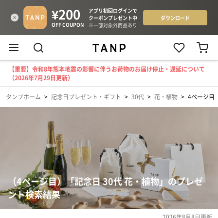
【重要】令和8年熊本地震の影響に伴うお荷物のお届け停止・遅延について
（2026年7月29日更新）
タンプホーム
>
記念日プレゼント・ギフト
>
30代
>
花・植物
>
4ページ目
（4ページ目）「記念日 30代 花・植物」のプレゼ
ント検索結果
2026年8月8日
更新