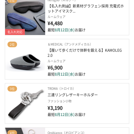
1位
【名入れ刺繍】新素材グラフェン採用 充電式ホ
ットアイマスク...
ルームウェア
¥4,480
最短
8月12日(水)
お届け
名入れ対応
＆MEDICAL（アンドメディカル）
2位
【履いて歩くだけで体幹を鍛える】KAMOLEG 
2.0
ルームウェア
¥6,900
最短
8月12日(水)
お届け
TROIKA（トロイカ）
3位
三連リングレザーキーホルダー
ファッション小物
¥3,190
最短
8月12日(水)
お届け
Orobianco（オロビアンコ）
4位