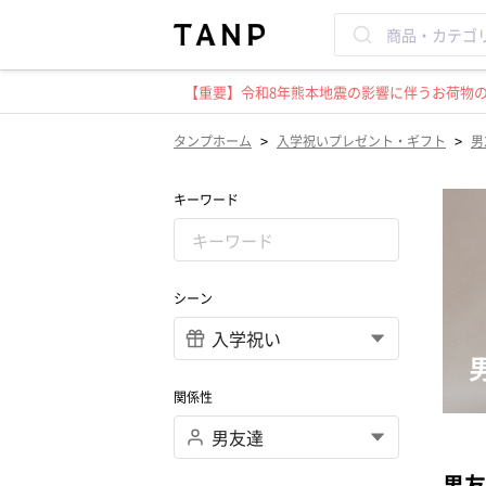
【重要】令和8年熊本地震の影響に伴うお荷物のお
>
>
タンプホーム
入学祝いプレゼント・ギフト
男
キーワード
シーン
関係性
男友