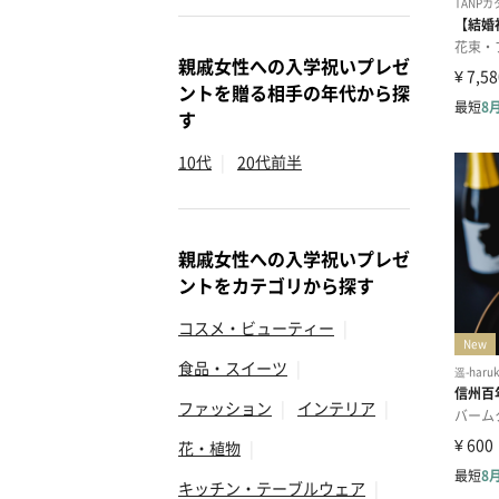
親戚女性への入学祝いプレゼ
ントを贈る相手の年代から探
す
10代
|
20代前半
親戚女性への入学祝いプレゼ
ントをカテゴリから探す
コスメ・ビューティー
|
食品・スイーツ
|
ファッション
|
インテリア
|
花・植物
|
キッチン・テーブルウェア
|