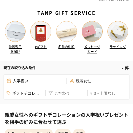
TANP GIFT SERVICE
最短翌日
eギフト
名前の刻印
メッセージ
ラッピング
お届け
カード
-
件
現在の絞り込み条件
入学祝い
親戚女性
ギフトデコレ...
こだわり
0 ~ 上限なし
¥
親戚女性へのギフトデコレーションの入学祝いプレゼント
を相手の好みに合わせて選ぶ