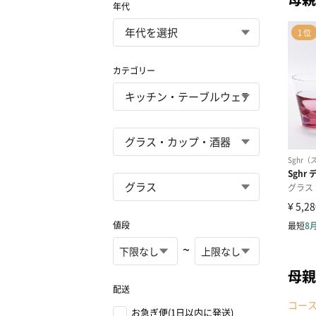
年代
カテゴリー
値段
~
母親
配送
コー
お急ぎ便(1日以内に発送)