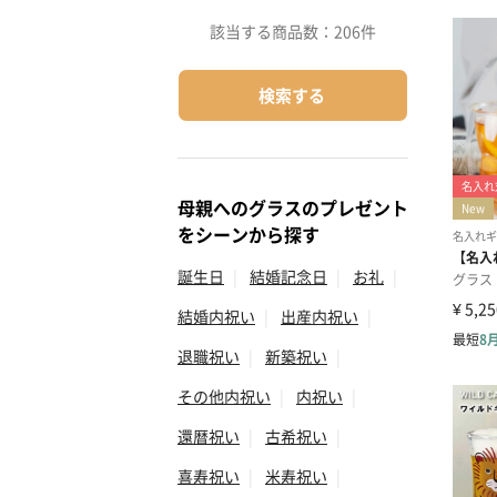
該当する商品数：
206件
検索する
母親へのグラスのプレゼント
をシーンから探す
誕生日
|
結婚記念日
|
お礼
|
結婚内祝い
|
出産内祝い
|
退職祝い
|
新築祝い
|
その他内祝い
|
内祝い
|
還暦祝い
|
古希祝い
|
喜寿祝い
|
米寿祝い
|