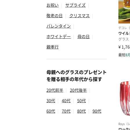
お祝い
|
サプライズ
|
敬老の日
|
クリスマス
|
バレンタイン
|
ホワイトデー
|
母の日
|
親孝行
母親へのグラスのプレゼント
を贈る相手の年代から探す
20代前半
|
20代後半
|
30代
|
40代
|
50代
|
60代
|
70代
|
80代
|
90代