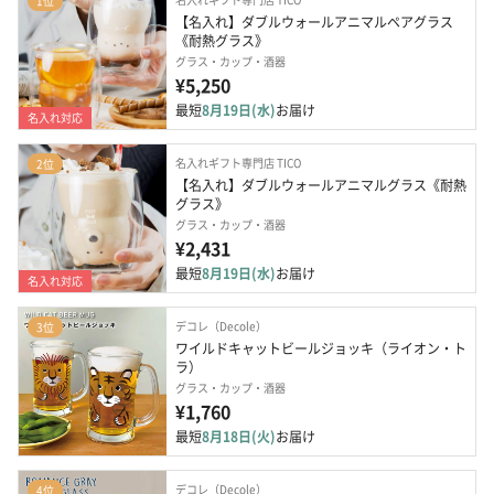
1位
【名入れ】ダブルウォールアニマルペアグラス
《耐熱グラス》
グラス・カップ・酒器
¥5,250
最短
8月19日(水)
お届け
名入れ対応
名入れギフト専門店 TICO
2位
【名入れ】ダブルウォールアニマルグラス《耐熱
グラス》
グラス・カップ・酒器
¥2,431
最短
8月19日(水)
お届け
名入れ対応
デコレ（Decole）
3位
ワイルドキャットビールジョッキ（ライオン・ト
ラ）
グラス・カップ・酒器
¥1,760
最短
8月18日(火)
お届け
デコレ（Decole）
4位