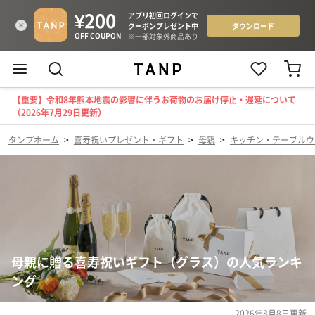
【重要】令和8年熊本地震の影響に伴うお荷物のお届け停止・遅延について
（2026年7月29日更新）
タンプホーム
>
喜寿祝いプレゼント・ギフト
>
母親
>
キッチン・テーブルウ
母親に贈る喜寿祝いギフト（グラス）の人気ランキ
ング
2026年8月8日
更新