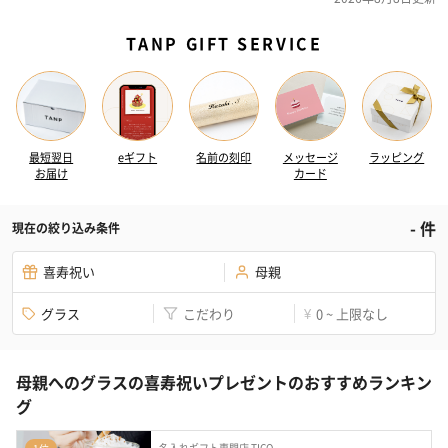
TANP GIFT SERVICE
最短翌日
eギフト
名前の刻印
メッセージ
ラッピング
お届け
カード
-
件
現在の絞り込み条件
喜寿祝い
母親
グラス
こだわり
0 ~ 上限なし
¥
母親へのグラスの喜寿祝いプレゼントのおすすめランキン
グ
名入れギフト専門店 TICO