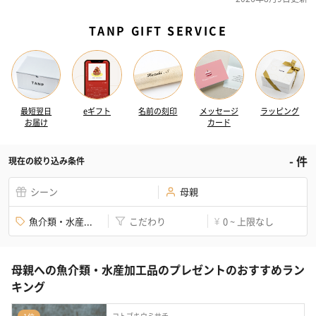
TANP GIFT SERVICE
最短翌日
eギフト
名前の刻印
メッセージ
ラッピング
お届け
カード
-
件
現在の絞り込み条件
シーン
母親
魚介類・水産...
こだわり
0 ~ 上限なし
¥
母親への魚介類・水産加工品のプレゼントのおすすめラン
キング
コトブキウミサチ