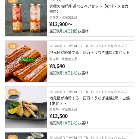
1位
究極の海鮮丼 選べるペアセット【熨斗・メセカ
無料】
魚介類・水産加工品
¥12,900〜
最短
8月14日(金)
お届け
SHIMANTO DOMEKI CO.LTD.（シマントドメキカンパニ）
2位
地元民が絶賛する！四万十うなぎ蒲焼2本セット
魚介類・水産加工品
¥8,640
最短
8月18日(火)
お届け
SHIMANTO DOMEKI CO.LTD.（シマントドメキカンパニ）
3位
地元民が絶賛する！四万十うなぎ蒲焼2尾・白焼 
1尾セット
魚介類・水産加工品
¥13,500
最短
8月18日(火)
お届け
SHIMANTO DOMEKI CO.LTD.（シマントドメキカンパニ）
4位