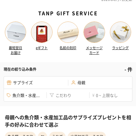
TANP GIFT SERVICE
最短翌日
eギフト
名前の刻印
メッセージ
ラッピング
お届け
カード
-
件
現在の絞り込み条件
サプライズ
母親
魚介類・水産...
こだわり
0 ~ 上限なし
¥
母親への魚介類・水産加工品のサプライズプレゼントを相
手の好みに合わせて選ぶ