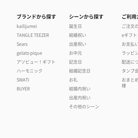
ブランドから探す
シーンから探す
ご利用
kailijumei
誕生日
ご注文
TANGLE TEEZER
結婚祝い
eギフト
Sears
出産祝い
お支払
gelato pique
お中元
ラッピ
アソビュー！ギフト
記念日
配送に
ハーモニック
結婚記念日
タンプ
SWATi
お礼
おまと
様
BUYER
結婚内祝い
出産内祝い
その他のシーン