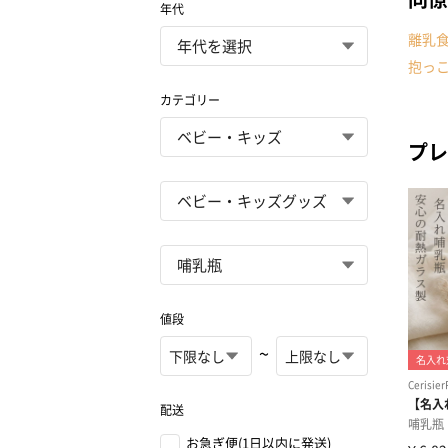
年代
離乳
抱っ
カテゴリー
プレ
値段
~
配送
お急ぎ便(1日以内に発送)