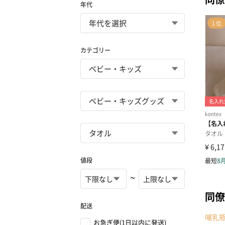
年代
カテゴリー
値段
~
同僚
配送
哺乳
お急ぎ便(1日以内に発送)