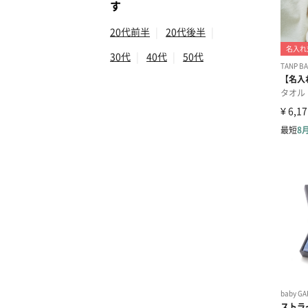
す
20代前半
|
20代後半
|
30代
|
40代
|
50代