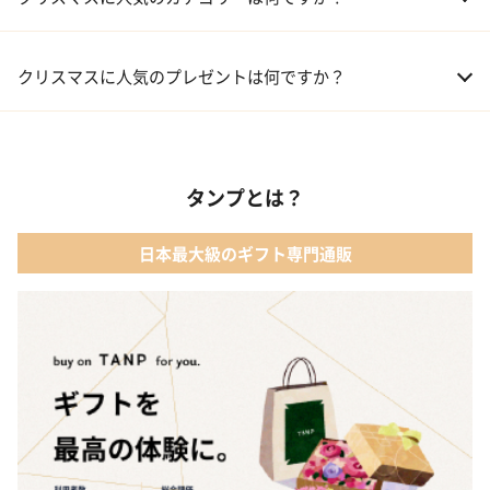
01 コフレ・限定セット商品
クリスマスに人気のプレゼントは何ですか？
02 ファッション小物
01 【タンプ限定名入れギフト】リップ＆誕生石ネックレス＆テデ
ィベア
03 レディースアクセサリー
タンプとは？
02 【名入れギフト】カシミヤ100% マフラー
04 メイクアップ
日本最大級のギフト専門通販
03 【名入れギフト】フラワーティントリップ［日本限定ピンクゴ
05 入浴剤・バスケア
ールドパッケージ］
04 FLOWERiUM®︎ Christmas toilette（フラワリウム クリスマス
トワレ）
05 2人のための体験カタログ FOR2ギフト（GREEN）