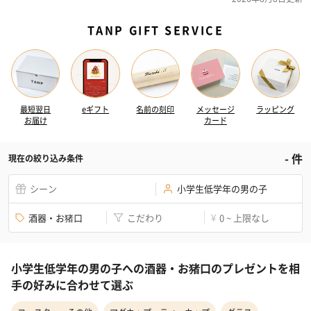
TANP GIFT SERVICE
最短翌日
eギフト
名前の刻印
メッセージ
ラッピング
お届け
カード
-
件
現在の絞り込み条件
シーン
小学生低学年の男の子
酒器・お猪口
こだわり
0 ~ 上限なし
¥
小学生低学年の男の子への酒器・お猪口のプレゼントを相
手の好みに合わせて選ぶ