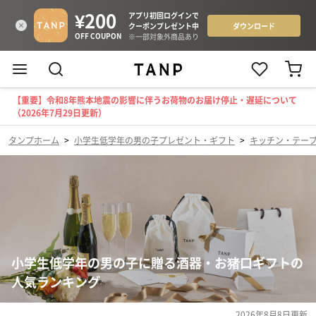
【重要】令和8年熊本地震の影響に伴うお荷物のお届け停止・遅延について
（2026年7月29日更新）
タンプホーム
>
小学生低学年の男の子プレゼント・ギフト
>
キッチン・テー
小学生低学年の男の子に贈る酒器・お猪口ギフトの
人気ランキング
2026年8月8日
更新