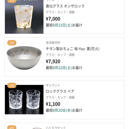
1位
喜箔グラス オンザロック
グラス・カップ・酒器
¥7,000
最短
8月22日(土)
お届け
有本製作所
2位
チタン製おちょこ 裕-Yuu- 夏(花火) 
グラス・カップ・酒器
¥7,920
最短
8月22日(土)
お届け
ギャラント
3位
ロックグラス ペア
グラス・カップ・酒器
¥1,100
最短
8月20日(木)
お届け
ハイカラセット
4位