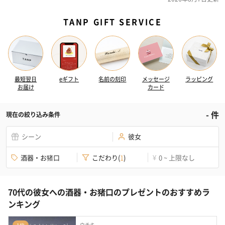
TANP GIFT SERVICE
最短翌日
eギフト
名前の刻印
メッセージ
ラッピング
お届け
カード
-
件
現在の絞り込み条件
シーン
彼女
酒器・お猪口
こだわり
(
1
)
0 ~ 上限なし
¥
70代の彼女への酒器・お猪口のプレゼントのおすすめラ
ンキング
ウチキ